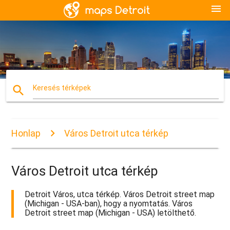
menu
search
Keresés térképek
Honlap
Város Detroit utca térkép
Város Detroit utca térkép
Detroit Város, utca térkép. Város Detroit street map
(Michigan - USA-ban), hogy a nyomtatás. Város
Detroit street map (Michigan - USA) letölthető.