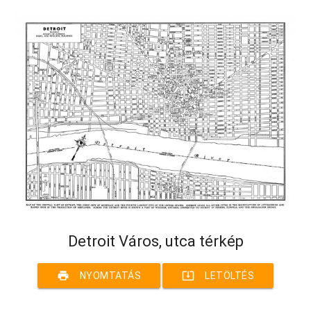
Detroit Város, utca térkép
print
system_update_alt
NYOMTATÁS
LETÖLTÉS