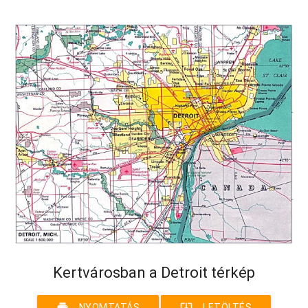
Kertvárosban a Detroit térkép
print
system_update_alt
NYOMTATÁS
LETÖLTÉS