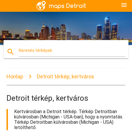
menu
search
Keresés térképek
Honlap
Detroit térkép, kertváros
Detroit térkép, kertváros
Kertvárosban a Detroit térkép. Térkép Detroitban
külvárosban (Michigan - USA-ban), hogy a nyomtatás.
Térkép Detroitban külvárosban (Michigan - USA)
letölthető.