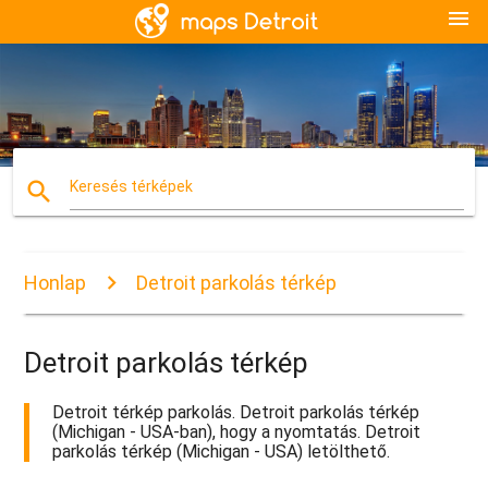
menu
search
Keresés térképek
Honlap
Detroit parkolás térkép
Detroit parkolás térkép
Detroit térkép parkolás. Detroit parkolás térkép
(Michigan - USA-ban), hogy a nyomtatás. Detroit
parkolás térkép (Michigan - USA) letölthető.