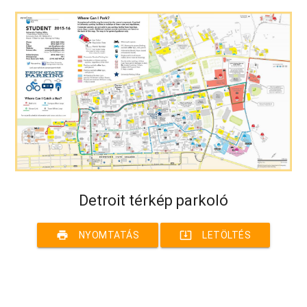
Detroit térkép parkoló
print
system_update_alt
NYOMTATÁS
LETÖLTÉS