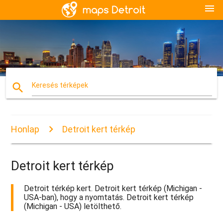
menu
search
Keresés térképek
Honlap
Detroit kert térkép
Detroit kert térkép
Detroit térkép kert. Detroit kert térkép (Michigan -
USA-ban), hogy a nyomtatás. Detroit kert térkép
(Michigan - USA) letölthető.