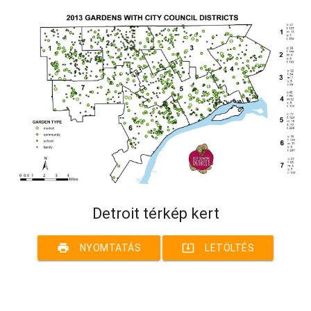
Detroit térkép kert
print
system_update_alt
NYOMTATÁS
LETÖLTÉS