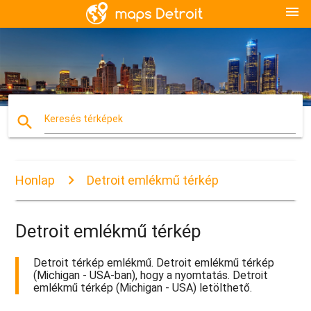
menu
search
Keresés térképek
Honlap
Detroit emlékmű térkép
Detroit emlékmű térkép
Detroit térkép emlékmű. Detroit emlékmű térkép
(Michigan - USA-ban), hogy a nyomtatás. Detroit
emlékmű térkép (Michigan - USA) letölthető.