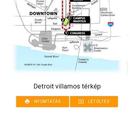
Detroit villamos térkép
print
system_update_alt
NYOMTATÁS
LETÖLTÉS