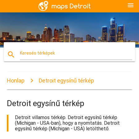
menu
search
Keresés térképek
Honlap
Detroit egysínű térkép
Detroit egysínű térkép
Detroit villamos térkép. Detroit egysínű térkép
(Michigan - USA-ban), hogy a nyomtatás. Detroit
egysínű térkép (Michigan - USA) letölthető.