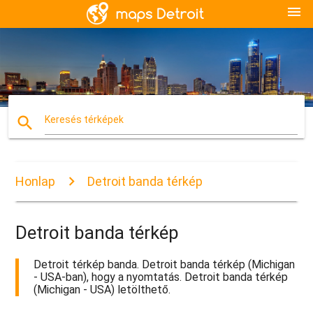
menu
search
Keresés térképek
Honlap
Detroit banda térkép
Detroit banda térkép
Detroit térkép banda. Detroit banda térkép (Michigan
- USA-ban), hogy a nyomtatás. Detroit banda térkép
(Michigan - USA) letölthető.