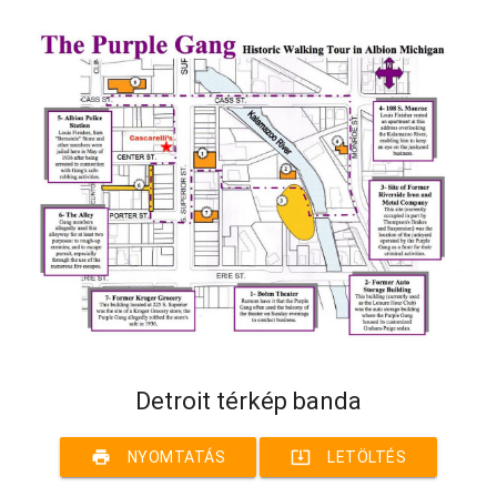
Detroit térkép banda
print
system_update_alt
NYOMTATÁS
LETÖLTÉS