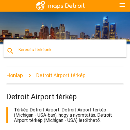
menu
search
Keresés térképek
Honlap
Detroit Airport térkép
Detroit Airport térkép
Térkép Detroit Airport. Detroit Airport térkép
(Michigan - USA-ban), hogy a nyomtatás. Detroit
Airport térkép (Michigan - USA) letölthető.