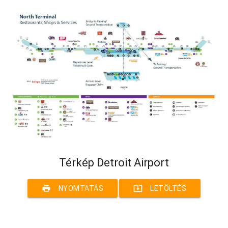
Térkép Detroit Airport
print
system_update_alt
NYOMTATÁS
LETÖLTÉS